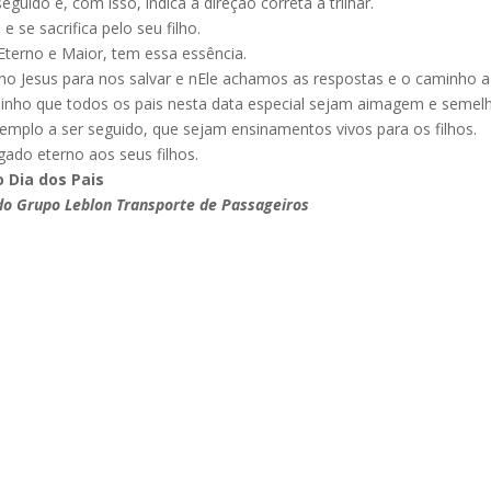
eguido e, com isso, indica a direção correta a trilhar.
e se sacrifica pelo seu filho.
Eterno e Maior, tem essa essência.
ilho Jesus para nos salvar e nEle achamos as respostas e o caminho a
minho que todos os pais nesta data especial sejam aimagem e seme
mplo a ser seguido, que sejam ensinamentos vivos para os filhos.
do eterno aos seus filhos.
 Dia dos Pais
 Grupo Leblon Transporte de Passageiros