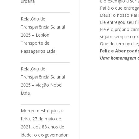
É o exemplo a ser s
urbana
Pai é o que entrega 
Deus, o nosso Pai 
Relatório de
Ele entregou seu f
Transparência Salarial
Ele é o próprio ca
2025 – Leblon
sejam sempre o exe
Transporte de
Que deixem um Lega
Feliz e Abençoado
Passageiros Ltda.
Uma homenagem do
Relatório de
Transparência Salarial
2025 – Viação Nobel
Ltda.
Morreu nesta quinta-
feira, 27 de maio de
2021, aos 83 anos de
idade, o ex-governador