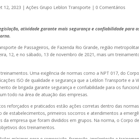
et 12, 2023
|
Ações Grupo Leblon Transporte
|
0 Comentários
gislação, atividade garante mais segurança e confiabilidade para os
orno.
nsporte de Passageiros, de Fazenda Rio Grande, região metropolitana
feira, 12, e no sábado, 13 de novembro de 2021, mais um treinament
 treinamentos. Uma exigência de normas como a NPT 017, do Corp
ificações ISO de qualidade e segurança que a Leblon Transporte e a 
ento de brigada garante segurança e confiabilidade para os funcioná
m todo na área de atuação das empresas.
os reforçados e praticados estão ações corretas dentro das norma
o de estabelecimentos, primeiros socorros e atendimentos a emergê
tas da empresa que foram divididos em grupos. Na norma, o Corpo 
objetivos dos treinamentos.
ndições mínimas para a composição, formação, implantação e treinamen