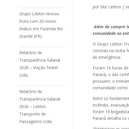
por
Site Leblon
|
s
Grupo Leblon renova
frota com 20 novos
Além de cumprir le
ônibus em Fazenda Rio
comunidade no ent
Grande (PR)
O Grupo Leblon Tra
concluiu na sexta-
Relatório de
de emergência.
Transparência Salarial
2026 – Viação Nobel
Foram 16 horas de
Paraná, e das cert
Ltda.
possuem, o treinam
comunidade como u
Relatório de
Entre os fundament
Transparência Salarial
incêndio, evacuaçã
2026 – Leblon
foram 16 brigadis
Transporte de
Paraná detalha os 
Passageiros Ltda.
“Estabelecer as co