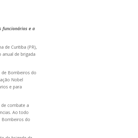
 funcionários e a
 de Curitiba (PR),
o anual de brigada
o de Bombeiros do
Viação Nobel
rios e para
s de combate a
ncias. Ao todo
de Bombeiros do
to de brigada de